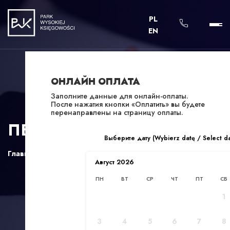
PL
EN
ОНЛАЙН ОПЛАТА
Заполните данные для онлайн-оплаты.
После нажатия кнопки «Оплатить» вы будете
перенаправлены на страницу оплаты.
ПЕРЕЕЗД В ПОЛЬШУ
Выберите дату (Wybierz datę / Select d
Главная
/
Услуги
/
Релокейт
Август
2026
ПН
ВТ
СР
ЧТ
ПТ
СБ
1
3
4
5
6
7
8