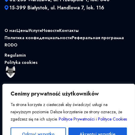
15-399 Białystok, ul. Handlowa 7, lok. 116
О нас
Цены
Услуги
Новости
Контакты
Политика конфиденциальности
Реферальная программа
RODO
Regulamin
Polityka cookies
Cenimy prywatność użytkowników
Ta strona korzysta z ciasteczek aby świadczyć usługi na
najwyższym poziomie. Dalsze korzystanie ze strony oznacza, że
zgadzasz się na ich użycie.
Polityce Prywatności
i
Polityce Cookies
Odrzuć wszystko
Akceptuj wszystkie