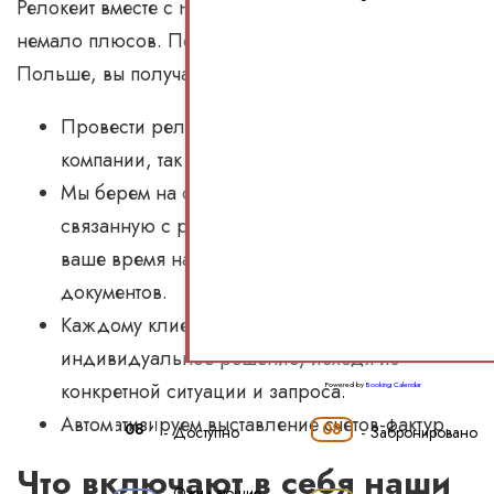
Релокейт вместе с PWK дает предпринимателям
немало плюсов. Пользуясь нашими услугами в
Польше, вы получаете такие преимущества:
Провести релокацию можно как всей
компании, так и отдельных ее сотрудников.
Мы берем на себя всю бумажную работу,
связанную с релокацией бизнеса, экономим
ваше время на сборе и подготовке
документов.
Каждому клиенту предлагаем
индивидуальное решение, исходя из
конкретной ситуации и запроса.
Powered by
Booking Calendar
Автоматизируем выставление счетов-фактур.
08
08
-
Доступно
-
Забронировано
Что включают в себя наши
Ожидающие