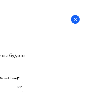
PL
+48 500 767 485
EN
 вы будете
Select Time)*