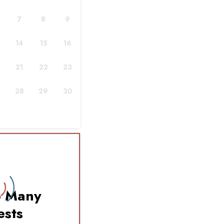
7
8
9
14
15
16
от 100 zł
21
22
23
28
29
30
от 30 zł
o Many
от 120 zł
ests