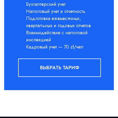
Бухгалтерский учет
Налоговый учет и отчетность
Подготовка ежемесячных,
квартальных и годовых отчетов
Взаимодействие с налоговой
инспекцией
Кадровый учет — 70 zł/чел
ВЫБРАТЬ ТАРИФ