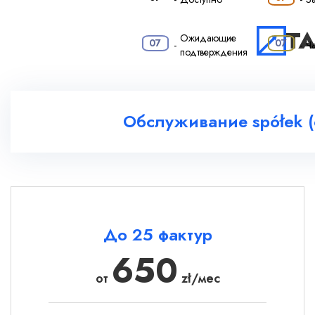
Т
·
Ожидающие
07
07
-
-
Ч
подтверждения
Обслуживание spółek (
До 25 фактур
650
от
zł/мес