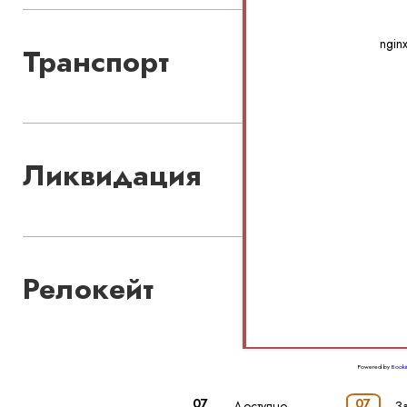
ngin
Транспорт
Ликвидация
Релокейт
Powered by
Booki
07
07
-
Доступно
-
З