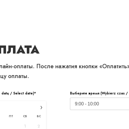
НОВОСТИ
КОНТАКТЫ
ПЛАТА
айн-оплаты. После нажатия кнопки «Оплатить»
цу оплаты.
datę / Select date)*
Выберите время (Wybierz czas / 
›
ПТ
СБ
ВС
1
2