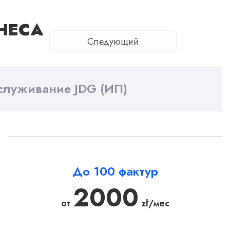
НЕСА
Следующий
служивание JDG (ИП)
До 100 фактур
2000
от
zł/мес