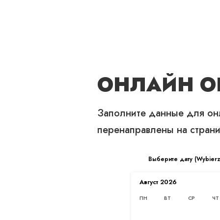
О НАС
ЦЕНЫ
УСЛУГИ
ОНЛАЙН О
Заполните данные для онл
ЦЕНЫ
перенаправлены на страни
Главная
/
Цены
Выберите дату (Wybierz 
Август
2026
ПН
ВТ
СР
ЧТ