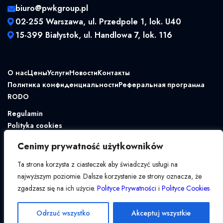
biuro@pwkgroup.pl
02-255 Warszawa, ul. Przedpole 1, lok. U40
15-399 Białystok, ul. Handlowa 7, lok. 116
О нас
Цены
Услуги
Новости
Контакты
Политика конфиденциальности
Реферальная программа
RODO
Regulamin
Polityka cookies
Cenimy prywatność użytkowników
Ta strona korzysta z ciasteczek aby świadczyć usługi na
najwyższym poziomie. Dalsze korzystanie ze strony oznacza, że
zgadzasz się na ich użycie.
Polityce Prywatności
i
Polityce Cookies
Odrzuć wszystko
Akceptuj wszystkie
© Copyright 2018–2026 Park Wysokiej Księgowości