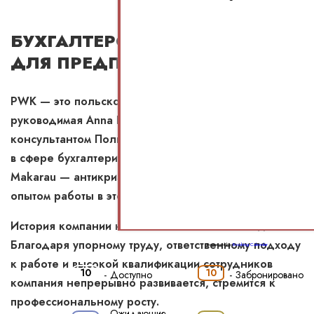
БУХГАЛТЕРСКИЙ АУТСОРСИНГ
ДЛЯ ПРЕДПРИНИМАТЕЛЕЙ
PWK — это польско-белорусская компания,
руководимая Anna Przybysz — налоговым
консультантом Польши с 23-летним опытом работы
в сфере бухгалтерии и аутсорсинга, а также Aliaksei
Makarau — антикризисным управляющим с 11-летним
опытом работы в этой сфере.
История компании начинает отсчет с 2018 года.
Благодаря упорному труду, ответственному подходу
Powered by
Booking Calendar
к работе и высокой квалификации сотрудников
10
10
-
Доступно
-
Забронировано
компания непрерывно развивается, стремится к
профессиональному росту.
Ожидающие