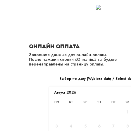
PL
EN
ОНЛАЙН ОПЛАТА
Заполните данные для онлайн-оплаты.
После нажатия кнопки «Оплатить» вы будете
перенаправлены на страницу оплаты.
О КОМПАНИИ
Выберите дату (Wybierz datę / Select d
Главная
/
О нас
Август
2026
ПН
ВТ
СР
ЧТ
ПТ
СБ
1
3
4
5
6
7
8