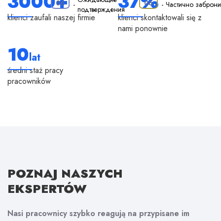
3000+
37%
·
06
06
-
-
Частично заброн
подтверждения
klienci zaufali naszej firmie
klienci skontaktowali się z
nami ponownie
10
lat
średni staż pracy
pracowników
POZNAJ
NASZYCH
EKSPERTÓW
Nasi pracownicy szybko reagują na przypisane im