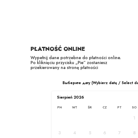
RU
EN
PŁATNOŚĆ ONLINE
Wypełnij dane potrzebne do płatności online.
Po kliknięciu przycisku „Pie” zostaniesz
przekierowany na stronę płatności
O FIRMIE
Выберите дату (Wybierz datę / Select d
Strona główna
/
O nas
Sierpień
2026
PN
WT
ŚR
CZ
PT
SO
1
3
4
5
6
7
8