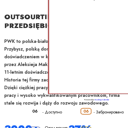
OUTSOURTING KSIĘGOWY DLA
PRZEDSIĘBIORCÓW
PWK to polska-białoruska firma kierowana przez Annę
Przybysz, polską doradczynię podatkową z 23-letnim
doświadczeniem w księgowości i outsourcingu, oraz
przez Aleksieja Makarowa, menedżera kryzysowego z
11-letnim doświadczeniem w tej dziedzinie.
Historia tej firmy zaczyna się odliczać od 2018 roku.
Dzięki ciężkiej pracy, odpowiedzialnemu podejściu do
pracy i wysoko wykwalifikowanym pracownikom, firma
Powered by
Booking Calendar
stale się rozwija i dąży do rozwoju zawodowego.
06
06
-
Доступно
-
Забронировано
Ожидающие