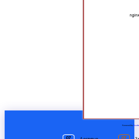
ngin
Powered by
Booki
07
07
-
Доступно
-
З