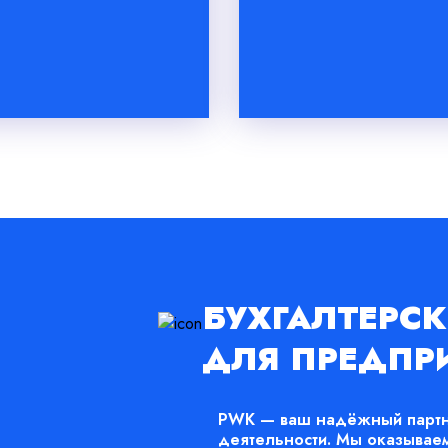
БУХГАЛТЕРСК
ДЛЯ ПРЕДПР
PWK — ваш надёжный партн
деятельности. Мы оказывае