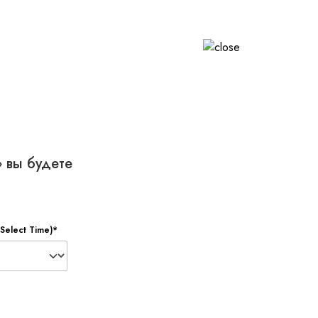
PL
+48 500 767 485
EN
 вы будете
Select Time)*