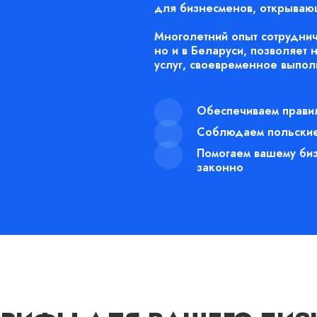
для бизнесменов, открываю
Многолетний опыт сотруднич
но и в Беларуси, позволяет 
услуг, своевременное выпол
Обеспечиваем прави
Соблюдаем польские
Помогаем вашему биз
законно