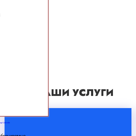
x
НАШИ УСЛУГИ
ng Calendar
абронировано