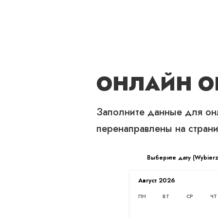
О НАС
ЦЕНЫ
УСЛУГИ
ОНЛАЙН О
Заполните данные для онл
перенаправлены на страни
Выберите дату (Wybierz 
Август
2026
ПН
ВТ
СР
ЧТ
PARK WYSOKIEJ KSIĘGOWOŚCI