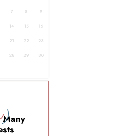
РСКИЕ
7
8
9
В ПОЛЬШЕ
14
15
16
21
22
23
ды видеть вас в нашем офисе в Варшаве
28
29
30
o Many
ests