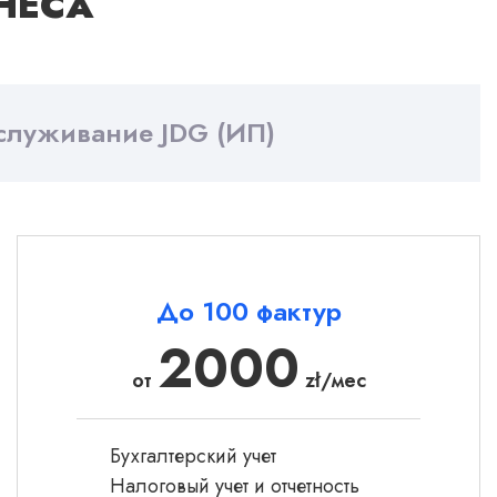
НЕСА
служивание JDG (ИП)
До 100 фактур
2000
от
zł/мес
Бухгалтерский учет
Налоговый учет и отчетность