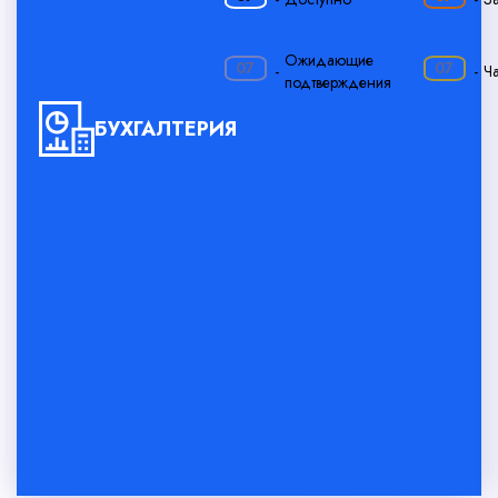
·
Ожидающие
07
07
-
-
Ч
подтверждения
БУХГАЛТЕРИЯ