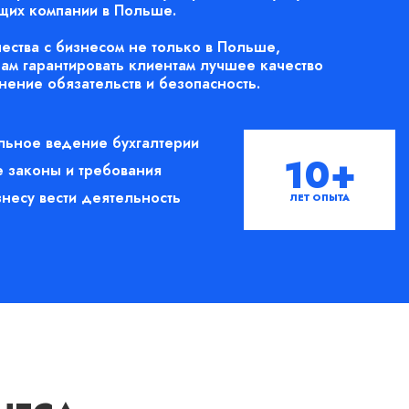
щих компании в Польше.
ества с бизнесом не только в Польше,
нам гарантировать клиентам лучшее качество
нение обязательств и безопасность.
льное ведение бухгалтерии
10+
 законы и требования
несу вести деятельность
ЛЕТ ОПЫТА