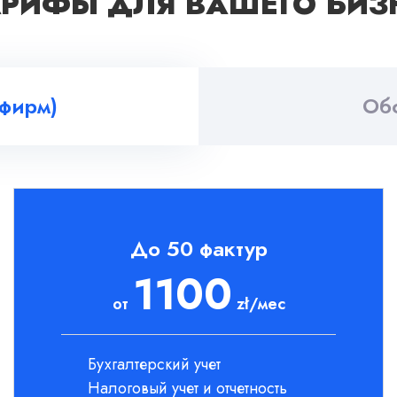
АРИФЫ ДЛЯ ВАШЕГО БИЗ
фирм)
Об
До 50 фактур
1100
от
zł/мес
Бухгалтерский учет
Налоговый учет и отчетность