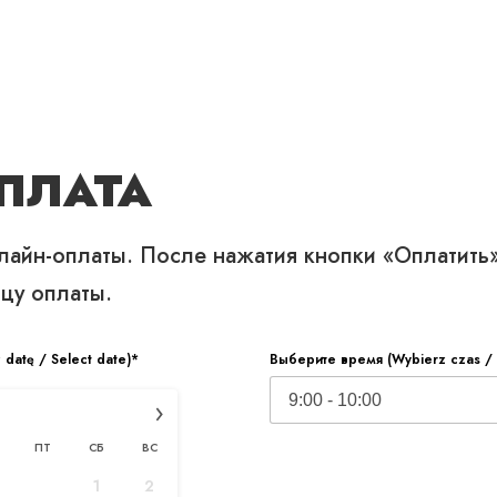
НОВОСТИ
КОНТАКТЫ
ПЛАТА
айн-оплаты. После нажатия кнопки «Оплатить»
цу оплаты.
datę / Select date)*
Выберите время (Wybierz czas / 
›
ПТ
СБ
ВС
1
2