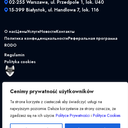
02-255 Warszawa, ul. Przedpole 1, lok. U40
15-399 Białystok, ul. Handlowa 7, lok. 116
О нас
Цены
Услуги
Новости
Контакты
Политика конфиденциальности
Реферальная программа
RODO
Regulamin
Polityka cookies
Cenimy prywatność użytkowników
Ta strona korzysta z ciasteczek aby świadczyć usługi na
najwyższym poziomie. Dalsze korzystanie ze strony oznacza, że
zgadzasz się na ich użycie.
Polityce Prywatności
i
Polityce Cookies