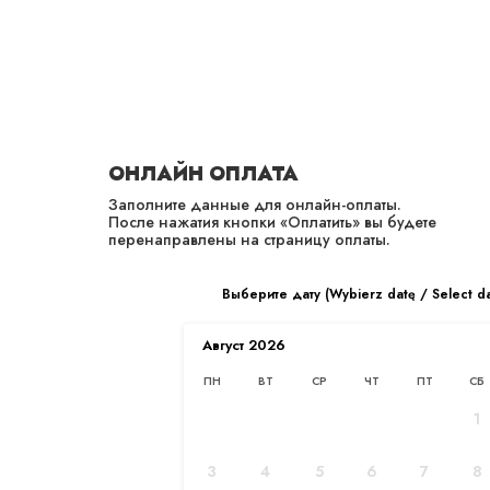
PL
EN
ОНЛАЙН ОПЛАТА
Заполните данные для онлайн-оплаты.
После нажатия кнопки «Оплатить» вы будете
перенаправлены на страницу оплаты.
КАДРОВЫЙ УЧЕТ
Выберите дату (Wybierz datę / Select d
Главная
/
Услуги
/
Кадры
Август
2026
ПН
ВТ
СР
ЧТ
ПТ
СБ
1
3
4
5
6
7
8