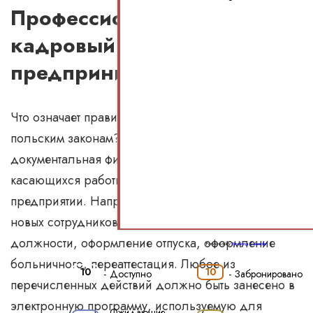
Профессиональный
кадровый учет для
предпринимателей
Что означает правильный кадровый учет согласно
польским законам? Это своевременная
документальная фиксация всех факторов,
касающихся работы каждого сотрудника на
предприятии. Например, сюда относится наем
новых сотрудников, повышение специалиста в
должности, оформление отпуска, оформление
Powered by
Booking Calendar
больничного, переаттестация. Любое из
10
10
-
Доступно
-
Забронировано
перечисленных действий должно быть занесено в
электронную программу, используемую для
Ожидающие