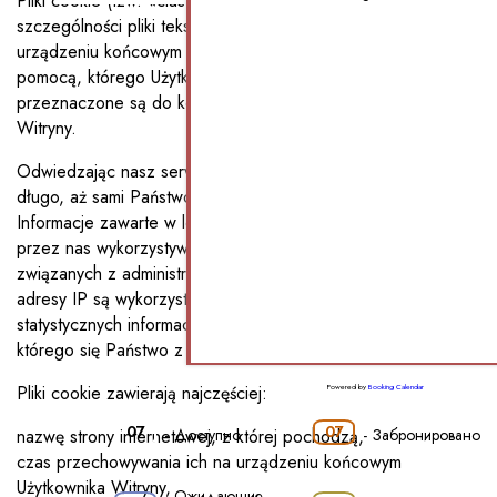
Pliki cookie (tzw. «ciasteczka») to dane informatyczne, w
szczególności pliki tekstowe, które przechowywane są w
urządzeniu końcowym (komputerze lub innym urządzeniu za
pomocą, którego Użytkownik korzysta z Witryny) i
przeznaczone są do korzystania ze stron internetowych
Witryny.
Odwiedzając nasz serwis pozostają Państwo anonimowi tak
długo, aż sami Państwo nie zdecydują inaczej.
Informacje zawarte w logach systemowych (np. adres IP) są
przez nas wykorzystywane w celach technicznych,
związanych z administracją naszych serwerów. Poza tym
adresy IP są wykorzystywane do zbierania ogólnych,
statystycznych informacji demograficznych takich jak region, z
którego się Państwo z nami łączą.
Pliki cookie zawierają najczęściej:
Powered by
Booking Calendar
07
07
-
Доступно
-
Забронировано
nazwę strony internetowej, z której pochodzą,
czas przechowywania ich na urządzeniu końcowym
Użytkownika Witryny,
Ожидающие