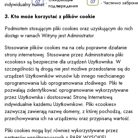
·
07
07
-
-
Частично заброн
indywidualny numer.
подтверждения
3. Kto może korzystać z plików cookie
Podmiotem stosującym pliki cookies oraz uzyskującym do nich
dostęp w ramach Witryny jest Administrator.
Stosowanie plików cookies ma na celu poprawne działanie
strony internetowej. Stosowane przez Administratora pliki
«cookies» są bezpieczne dla urządzeń Użytkownika. W
szczególności tą drogą nie jest możliwe przedostanie się do
urządzeń Użytkowników wirusów lub innego niechcianego
oprogramowania lub oprogramowania złośliwego. Pliki te
pozwalają zidentyfikować oprogramowanie wykorzystywane
przez Użytkownika i dostosować Stronę Internetową
indywidualnie każdemu Użytkownikowi. Pliki «cookies»
zazwyczaj zawierają nazwę domeny, z której pochodzą, czas
przechowywania ich na urządzeniu oraz przypisaną wartość.
Pliki cookies mogą być również wykorzystywane przez
partnerów współpracujących z PARK WYSOKIEJ