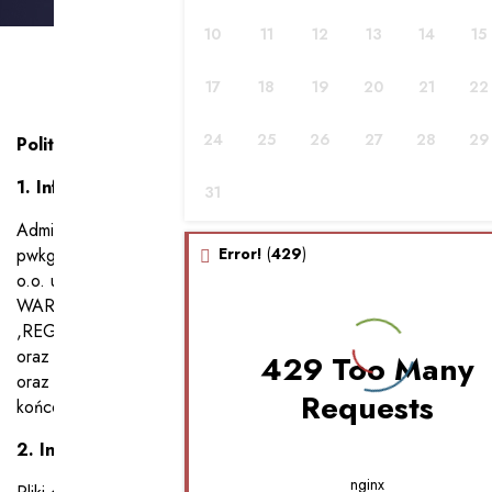
10
11
12
13
14
15
17
18
19
20
21
22
24
25
26
27
28
29
Polityka cookies
1. Informacje ogólne
31
Administratorem jest działająca pod nazwą domeną
pwkgroup.pl firma: PARK WYSOKIEJ KSIĘGOWOŚCI Sp.z
Error!
(
429
)
o.o. ul. UL. PRZEDPOLE nr 1, lok. U40, 02-255
WARSZAWA, KRS 0001004705, NIP 5223242429
,REGON 523763865. Administrator wykorzystuje pliki cookie
oraz inne pokrewne technologie na stronach internetowych
429 Too Many
oraz aplikacjach, które służą do identyfikacji urządzenia
Requests
końcowego (dalej: «Witryny»).
2. Informacje o plikach cookie
nginx