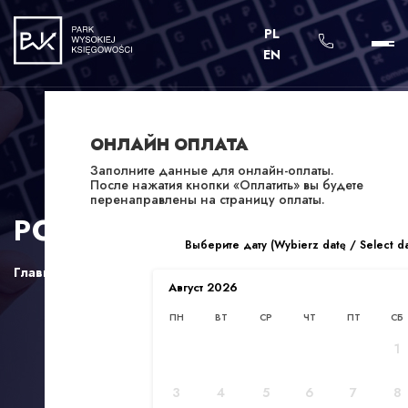
PL
EN
ОНЛАЙН ОПЛАТА
Заполните данные для онлайн-оплаты.
После нажатия кнопки «Оплатить» вы будете
перенаправлены на страницу оплаты.
POLITYKA COOKIES
Выберите дату (Wybierz datę / Select d
Главная
/
Polityka cookies
Август
2026
ПН
ВТ
СР
ЧТ
ПТ
СБ
1
3
4
5
6
7
8