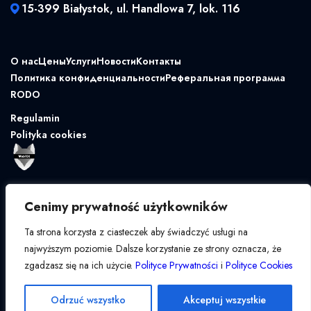
15-399 Białystok, ul. Handlowa 7, lok. 116
О нас
Цены
Услуги
Новости
Контакты
Политика конфиденциальности
Реферальная программа
RODO
Regulamin
Polityka cookies
Cenimy prywatność użytkowników
Ta strona korzysta z ciasteczek aby świadczyć usługi na
najwyższym poziomie. Dalsze korzystanie ze strony oznacza, że
zgadzasz się na ich użycie.
Polityce Prywatności
i
Polityce Cookies
Odrzuć wszystko
Akceptuj wszystkie
© Copyright 2018–2026 Park Wysokiej Księgowości