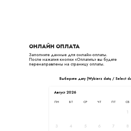
PL
EN
ОНЛАЙН ОПЛАТА
Заполните данные для онлайн-оплаты.
После нажатия кнопки «Оплатить» вы будете
перенаправлены на страницу оплаты.
ТРАНСПОРТНЫЙ
КОНСАЛТИНГ
Выберите дату (Wybierz datę / Select d
Главная
/
Услуги
/
Транспорт
Август
2026
ПН
ВТ
СР
ЧТ
ПТ
СБ
1
3
4
5
6
7
8