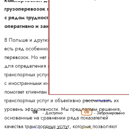
коммерческой деятельности в области
грузоперевозок компании могут сталкиваться
с рядом трудностей, и мы также помогаем
оперативно и законно устранять их.
В Польше и других странах Европейского союза
есть ряд особенностей сферы международных
перевозок. Но нет единых эффективных методов
для определения качества и рентабельности
транспортных услуг, предоставляемых компаниями
с иностранными инвестициями. Наша команда
помогает клиентам оценивать качество
транспортных услуг и объективно рассчитывать их
Powered by
Booking Calendar
уровень эффективности. Мы предлагаем решения,
08
08
-
Доступно
-
Забронировано
основанные на сравнении ряда показателей
качества транспортных услуг, которые позволяют
Ожидающие