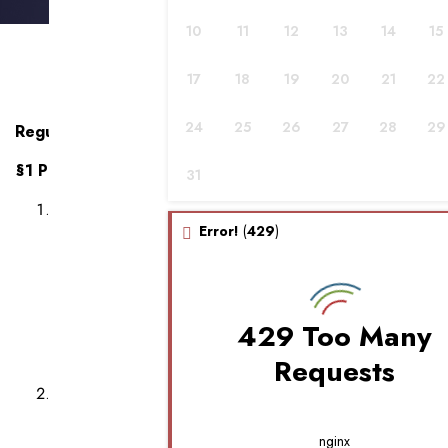
10
11
12
13
14
15
17
18
19
20
21
22
24
25
26
27
28
29
Regulamin Serwisu internetowego pwkgroup.pl
§1 Postanowienia wstępne
31
Serwis internetowy pwkgroup.pl, dostępny pod
adresem internetowym https://pwkgroup.pl,
Error!
(
429
)
prowadzony jest przez
PARK WYSOKIEJ KSIĘGOWOŚCI Sp. z o.o. z siedzibą
w Warszawie, 02-255, przy ul. PRZEDPOLE, nr 1, lok.
U40 wpisanej do Krajowego Rejestru Sądowego pod
429 Too Many
numerem KRS 0001004705, o kapitale zakładowym 5
Requests
000 zł, NIP 5223242429, REGON 523763865
Niniejszy regulamin skierowany jest do Klientów i
określa zasady i tryb zawierania z Klientem Umowy
świadczenia usługi na odległość za pośrednictwem
nginx