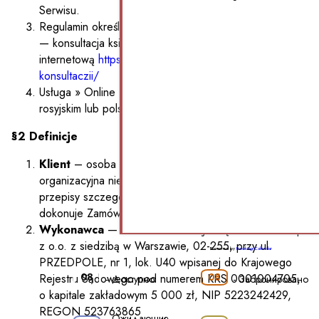
Serwisu.
Regulamin określa warunki i zasady płatności za usługę
— konsultacja księgowego online przez stronę
internetową
https://pwkgroup.pl/uslugi/pwk-onlajn-
konsultaczii/
Usługa » Online Konsultacja» prowadzona jest w języku
rosyjskim lub polskim, dla klientów rosyjskojęzycznych.
§2 Definicje
Klient
– osoba fizyczna, osoba prawna lub jednostka
organizacyjna nie będącą osobą prawną, której
przepisy szczególne przyznają zdolność prawną, która
dokonuje Zamówienia w ramach Serwisu.
Wykonawca
— PARK WYSOKIEJ KSIĘGOWOŚCI Sp.
z o.o.
z siedzibą w Warszawie, 02-255, przy ul.
Powered by
Booking Calendar
PRZEDPOLE, nr 1, lok. U40 wpisanej do Krajowego
08
08
Rejestru Sądowego pod numerem KRS 0001004705,
-
Доступно
-
Забронировано
o kapitale zakładowym 5 000 zł, NIP 5223242429,
REGON 523763865
Ожидающие