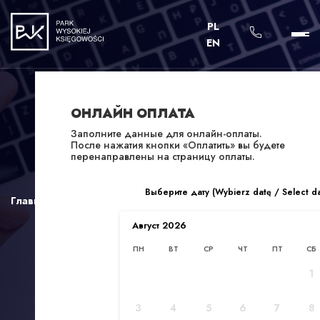
PL
EN
ОНЛАЙН ОПЛАТА
Заполните данные для онлайн-оплаты.
После нажатия кнопки «Оплатить» вы будете
перенаправлены на страницу оплаты.
Выберите дату (Wybierz datę / Select d
Главная
/
Regulamin
Август
2026
ПН
ВТ
СР
ЧТ
ПТ
СБ
1
3
4
5
6
7
8