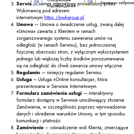
·
08
08
-
-
Частично заброн
Serwis
— serwis internetowy prowadzony przez
подтверждения
Wykonawcę pod adresem
internetowym
https://pwkgroup.pl
Umowa
— Umowa o świadczenie usług, zwaną dalej
«Umowa» zawarta z Klientem w ramach
zorganizowanego systemu zawierania umów na
odległość (w ramach Serwisu), bez jednoczesnej
fizycznej obecności stron, z wyłącznym wykorzystaniem
jednego lub większej liczby środków porozumiewania
się na odległość do chwili zawarcia umowy włącznie.
Regulamin
— niniejszy regulamin Serwisu.
Usługa
– Usługa «Online konsultacja», która
prezentowana w Serwisie Internetowym.
Formularz
zamówienia usługi
— interaktywny
formularz dostępny w Serwisie umożliwiający złożenie
Zamówienia, w szczególności poprzez wprowadzenie
danych i określenie warunków Umowy, w tym sposobu
komunikacji i płatności.
Zamówienie
– oświadczenie woli Klienta, zmierzające