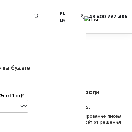
PL
+48 500 767 485
EN
 вы будете
Другие новости
Select Time)*
1.8.2025
Игнорирование писем
не спасёт от решения
 в
суда