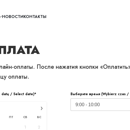
НОВОСТИ
КОНТАКТЫ
ПЛАТА
ельно в электронной форме
айн-оплаты. После нажатия кнопки «Оплатить»
цу оплаты.
будет вестись
datę / Select date)*
Выберите время (Wybierz czas / 
тронной форме
›
ПТ
СБ
ВС
едение KPiR, и это — настоящая цифровая революция
1
2