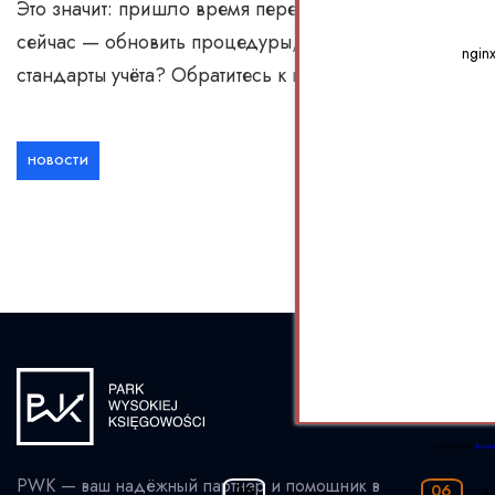
Это значит: пришло время перейти на современные си
сейчас — обновить процедуры, программы и обучен
ngin
стандарты учёта? Обратитесь к нам — подготовим ваш
НОВОСТИ
Powered by
Booki
PWK — ваш надёжный партнёр и помощник в
06
06
-
Доступно
-
З