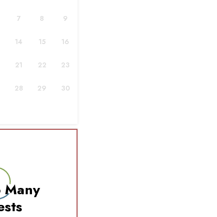
7
8
9
14
15
16
й форме.
ет обязательной.
21
22
23
мажных накладных
28
29
30
меров.
ледующего месяца.
м без NIP (например, канцелярия).
 контрагента.
по каждой фактуре.
o Many
ests