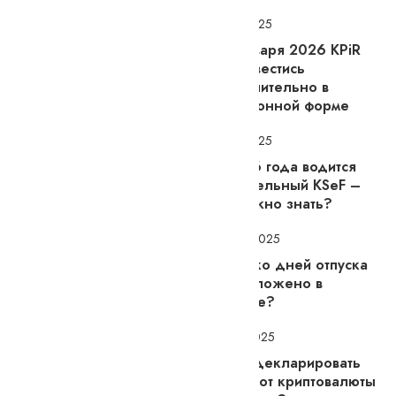
9.7.2025
С 1 января 2026 KPiR
будет вестись
исключительно в
электронной форме
8.7.2025
С 2026 года водится
обязательный KSeF –
что нужно знать?
27.6.2025
Сколько дней отпуска
вам положено в
Польше?
6.4.2025
Как задекларировать
доход от криптовалюты