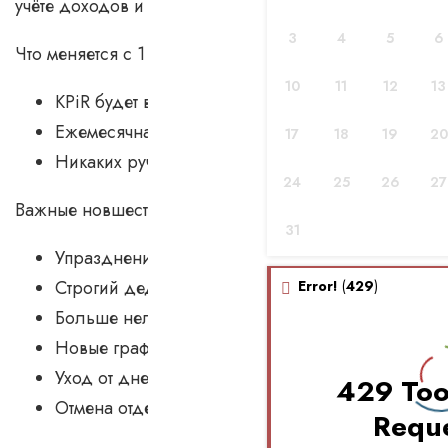
учёте доходов и расходов.
3
4
5
6
Что меняется с 1 января 2026:
10
11
12
13
KPiR будет вестись исключительно в электронно
Ежемесячная передача данных в налоговую стан
17
18
19
20
Никаких ручных записей, сводных таблиц и бу
24
25
26
27
Важные новшества:
31
Упразднение упрощённой формы KPiR для фер
Строгий дедлайн: все записи — до 20 числа с
Error!
(
429
)
Больше нельзя вести
бухгалтерский учет
по чека
Новые графы в KPiR: номер фактуры в KSeF и NIP
Уход от дневных сводок по продажам — только 
429 To
Отмена отдельных книг для каждого филиала.
Requ