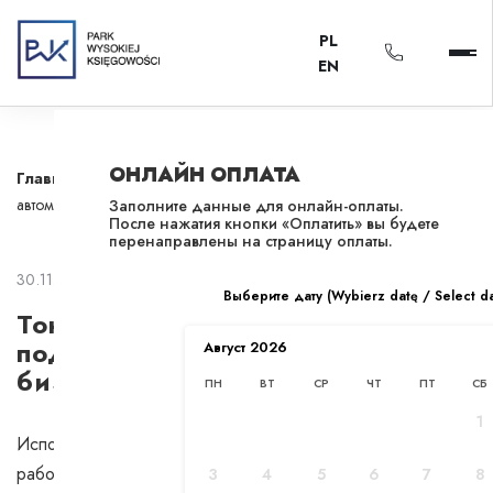
PL
EN
ОНЛАЙН ОПЛАТА
Главная
/
Новости
/
Тонкости приобретения подержанного
автомобиля для бизнеса
Заполните данные для онлайн-оплаты.
После нажатия кнопки «Оплатить» вы будете
перенаправлены на страницу оплаты.
30.11.2024
Выберите дату (Wybierz datę / Select d
Тонкости приобретения
подержанного автомобиля для
Август
2026
бизнеса
ПН
ВТ
СР
ЧТ
ПТ
СБ
1
Использование автомобилей — неотъемлемая часть
работы большинства предприятий. Для тех, кто планирует
3
4
5
6
7
8