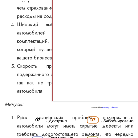
чем страхование нового, что также снижает общие
расходы на содержание.
Широкий выбор: на рынке подержанных
автомобилей есть множество моделей и
комплектаций, что позволяет выбрать автомобиль,
который лучше всего соответствует потребностям
вашего бизнеса.
Скорость приобретения: процесс покупки
подержанного автомобиля может быть оперативнее,
так как не требуется ожидать доставки нового
автомобиля.
Минусы:
Powered by
Booking Calendar
Риск технических проблем: подержанные
07
07
-
Доступно
-
Забронировано
автомобили могут иметь скрытые дефекты или
требовать дорогостоящего ремонта, что нередко
Ожидающие