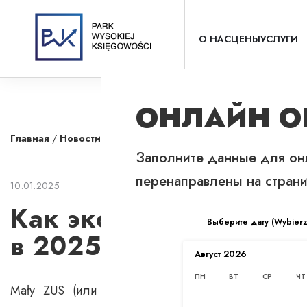
О НАС
ЦЕНЫ
УСЛУГИ
ОНЛАЙН О
Главная
/
Новости
/
Как экономить на страховании с Mały ZUS Plus
Заполните данные для онл
перенаправлены на страни
10.01.2025
Как экономить на стра
Выберите дату (Wybierz 
в 2025 году?
Август
2026
ПН
ВТ
СР
ЧТ
Mały ZUS (или «Малый ZUS») в Польше — это 