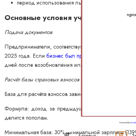
период использования льготы ограничен — до 3
ngin
Основные условия участия
Подача документов
Предприниматели, соответствующие условиям, должн
2025 года. Если
бизнес был приостановлен
или
нач
дней после возобновления или начала деятельности
Расчёт базы страховых взносов
База для расчёта взносов зависит от дохода:
Формула: доход за предыдущий год делится на ко
делится пополам.
Powered by
Booki
Минимальная база: 30% минимальной зарплаты (1399,
07
07
-
Доступно
-
З