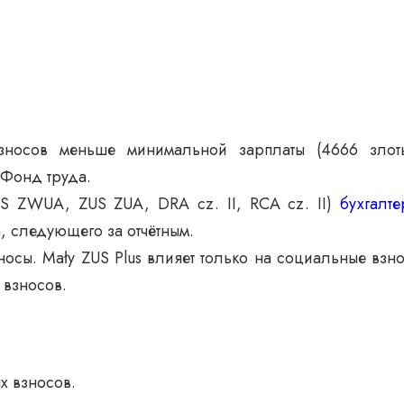
носов меньше минимальной зарплаты (4666 злоты
 Фонд труда.
US ZWUA, ZUS ZUA, DRA cz. II, RCA cz. II)
бухгалт
, следующего за отчётным.
носы. Mały ZUS Plus влияет только на социальные взн
 взносов.
х взносов.