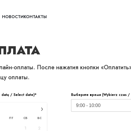
НОВОСТИ
КОНТАКТЫ
ПЛАТА
 в 2025 году?
айн-оплаты. После нажатия кнопки «Оплатить»
цу оплаты.
ховании с Mały ZUS Plu
datę / Select date)*
Выберите время (Wybierz czas / 
›
ПТ
СБ
ВС
упрощенная система социальных взносов для ма
1
2