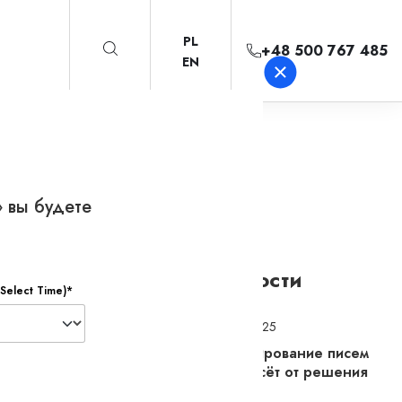
PL
+48 500 767 485
EN
 вы будете
s
Другие новости
Select Time)*
1.8.2025
Игнорирование писем
не спасёт от решения
лых
суда