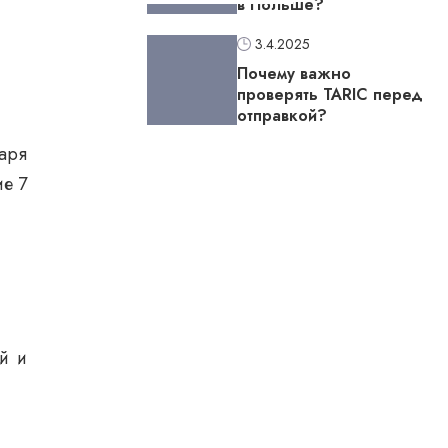
в Польше?
3.4.2025
Почему важно
проверять TARIC перед
отправкой?
варя
ие 7
й и