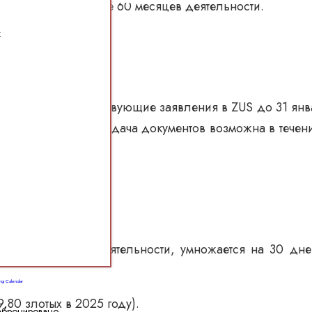
6 месяцев в течение 60 месяцев деятельности.
x
ы подать соответствующие заявления в ZUS до 31 ян
ат
в течение года, подача документов возможна в течен
.
личество дней деятельности, умножается на 30 дне
ng Calendar
80 злотых в 2025 году).
абронировано