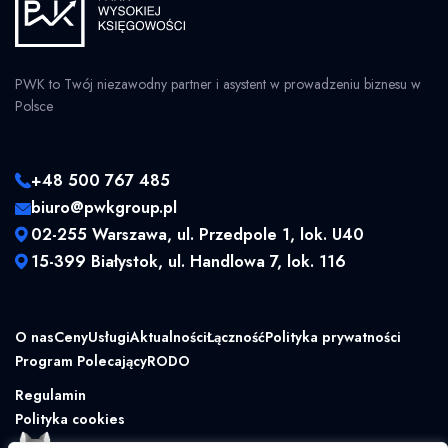
PWK to Twój niezawodny partner i asystent w prowadzeniu biznesu w
Polsce
+48 500 767 485
biuro@pwkgroup.pl
02-255 Warszawa, ul. Przedpole 1, lok. U40
15-399 Białystok, ul. Handlowa 7, lok. 116
O nas
Ceny
Usługi
Aktualności
Łączność
Polityka prywatności
Program Polecający
RODO
Regulamin
Polityka cookies