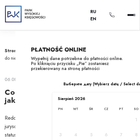
RU
EN
PŁATNOŚĆ ONLINE
Strona główna
/
Aktualności
/
Co oznacza redomikularyzacja i jak
do niej dochodzi?
Wypełnij dane potrzebne do płatności online.
Po kliknięciu przycisku „Pie” zostaniesz
przekierowany na stronę płatności
06.08.2024
Выберите дату (Wybierz datę / Select d
Co oznacza redomikularyzacja i
jak do niej dochodzi?
Sierpień
2026
PN
WT
ŚR
CZ
PT
SO
Redomiciliation to przeniesienie siedziby spółki z jednej
1
jurysdykcji do innej, przy jednoczesnym zachowaniu jej
statusu prawnego i bez przerywania działalności. Proces ten
3
4
5
6
7
8