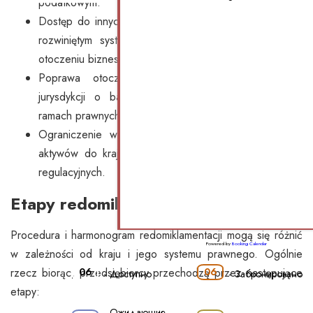
podatkowym.
Dostęp do innych rynków. Wejście na rynki o bardziej
rozwiniętym systemie finansowym lub korzystniejszym
otoczeniu biznesowym.
Poprawa otoczenia prawnego. Przeniesienie do
jurysdykcji o bardziej stabilnych i przewidywalnych
ramach prawnych.
Ograniczenie wymogów regulacyjnych. Przeniesienie
aktywów do kraju o mniej rygorystycznych wymogach
regulacyjnych.
Etapy redomikulacji
Procedura i harmonogram redomiklamentacji mogą się różnić
Powered by
Booking Calendar
w zależności od kraju i jego systemu prawnego. Ogólnie
rzecz biorąc, przedsiębiorcy przechodzą przez następujące
06
06
-
Доступно
-
Забронировано
etapy:
Ожидающие