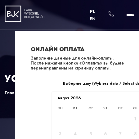
PL
EN
ОНЛАЙН ОПЛАТА
Заполните данные для онлайн-оплаты.
После нажатия кнопки «Оплатить» вы будете
перенаправлены на страницу оплаты.
УСЛУГИ
Выберите дату (Wybierz datę / Select d
Главная
/
Услуги
Август
2026
ПН
ВТ
СР
ЧТ
ПТ
СБ
1
3
4
5
6
7
8